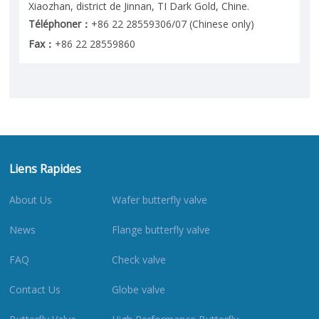
Xiaozhan, district de Jinnan, TI Dark Gold, Chine.
Téléphoner：
+86 22 28559306/07 (Chinese only)
Fax：
+86 22 28559860
Liens Rapides
About Us
Wafer butterfly valve
News
Flange butterfly valve
FAQ
Check valve
Contact Us
Globe valve