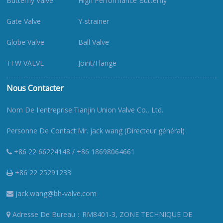
Butterfly Valve
High Performance Butterfly
Gate Valve
Y-strainer
Globe Valve
Ball Valve
TFW VALVE
Joint/Flange
Nous Contacter
Nom De I'entreprise:Tianjin Union Valve Co., Ltd.
Personne De Contact:Mr. jack wang (Directeur général)
+86 22 66224148 / +86 18698064661
+86 22 25291233
jack.wang@bh-valve.com
Adresse De Bureau：RM8401-3, ZONE TECHNIQUE DE